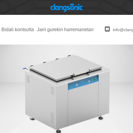
Bidali kontsulta
Jarri gurekin harremanetan
info@clan