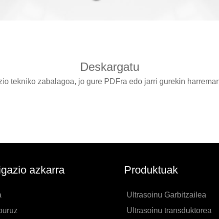
Deskargatu
io tekniko zabalagoa, jo gure PDFra edo jarri gurekin harrem
gazio azkarra
Produktuak
a
Ultrasoinu Garbitzailea
buruz
Ultrasoinu transduktorea