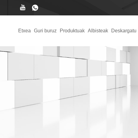
Etxea
Guri buruz
Produktuak
Albisteak
Deskargatu