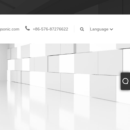
gsonic.com
+86-576-87276622
Language