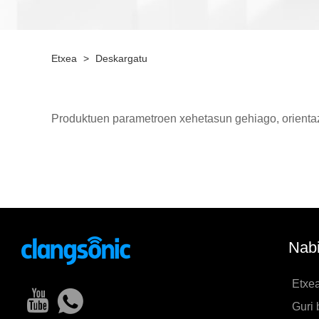
Etxea
>
Deskargatu
Produktuen parametroen xehetasun gehiago, orientaz
Nabi
Etxe
Guri 