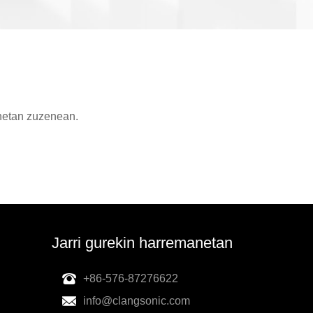
anetan zuzenean.
Jarri gurekin harremanetan
+86-576-87276622
info@clangsonic.com