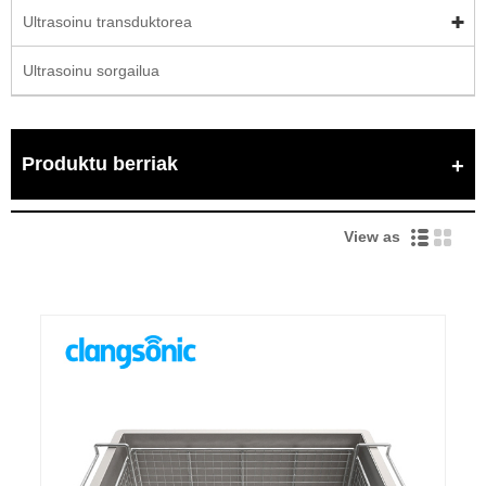
Ultrasoinu transduktorea
Ultrasoinu sorgailua
Produktu berriak
View as