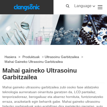
Language
Hasiera
>
Produktuak
>
Ultrasoinu Garbitzailea
>
Mahai Gaineko Ultrasoinu Garbitzailea
Mahai gaineko Ultrasoinu
Garbitzailea
Mahai gaineko ultrasoinu garbitzailea zubi osoko fase aldatzeko
teknologia aurreratuan oinarrituta garatzen da, LCD pantailaz,
tenporizadoreaz, berogailuaz eta abarrez hornituta, funtzionatzeko
erraza, arazketarik egin beharrik gabe. Mahai gaineko ultrasoinu
bidezko garbigailuak asko erabiltzen dira metalezko piezetan, auto