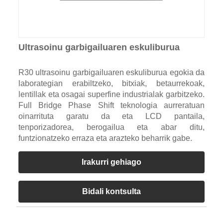
Ultrasoinu garbigailuaren eskuliburua
R30 ultrasoinu garbigailuaren eskuliburua egokia da
laborategian erabiltzeko, bitxiak, betaurrekoak,
lentillak eta osagai superfine industrialak garbitzeko.
Full Bridge Phase Shift teknologia aurreratuan
oinarrituta garatu da eta LCD pantaila,
tenporizadorea, berogailua eta abar ditu,
funtzionatzeko erraza eta arazteko beharrik gabe.
Irakurri gehiago
Bidali kontsulta