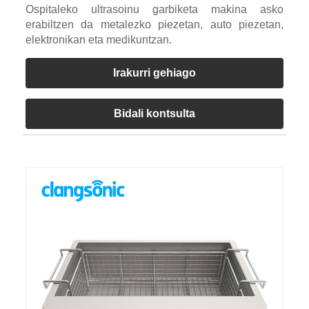
Ospitaleko ultrasoinu garbiketa makina asko
erabiltzen da metalezko piezetan, auto piezetan,
elektronikan eta medikuntzan.
Irakurri gehiago
Bidali kontsulta