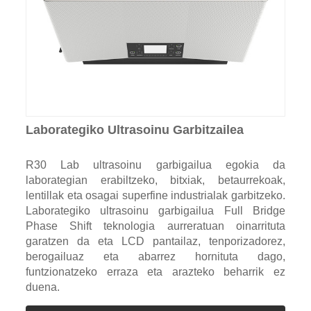
Laborategiko Ultrasoinu Garbitzailea
R30 Lab ultrasoinu garbigailua egokia da
laborategian erabiltzeko, bitxiak, betaurrekoak,
lentillak eta osagai superfine industrialak garbitzeko.
Laborategiko ultrasoinu garbigailua Full Bridge
Phase Shift teknologia aurreratuan oinarrituta
garatzen da eta LCD pantailaz, tenporizadorez,
berogailuaz eta abarrez hornituta dago,
funtzionatzeko erraza eta arazteko beharrik ez
duena.