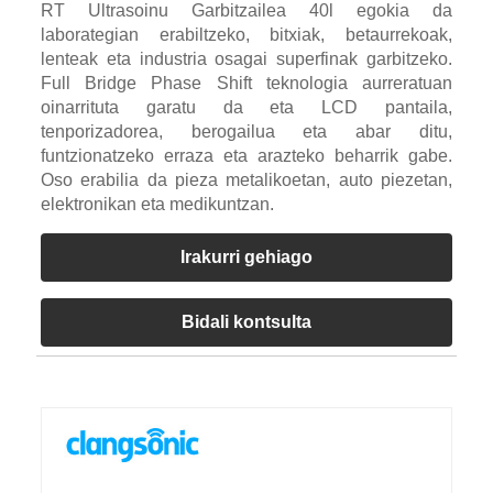
RT Ultrasoinu Garbitzailea 40l egokia da
laborategian erabiltzeko, bitxiak, betaurrekoak,
lenteak eta industria osagai superfinak garbitzeko.
Full Bridge Phase Shift teknologia aurreratuan
oinarrituta garatu da eta LCD pantaila,
tenporizadorea, berogailua eta abar ditu,
funtzionatzeko erraza eta arazteko beharrik gabe.
Oso erabilia da pieza metalikoetan, auto piezetan,
elektronikan eta medikuntzan.
Irakurri gehiago
Bidali kontsulta