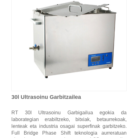
30l Ultrasoinu Garbitzailea
RT 30l Ultrasoinu Garbigailua egokia da
laborategian erabiltzeko, bitxiak, betaurrekoak,
lenteak eta industria osagai superfinak garbitzeko.
Full Bridge Phase Shift teknologia aurreratuan