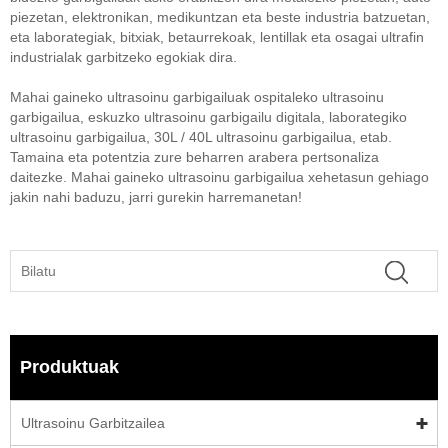
piezetan, elektronikan, medikuntzan eta beste industria batzuetan,
eta laborategiak, bitxiak, betaurrekoak, lentillak eta osagai ultrafin
industrialak garbitzeko egokiak dira.
Mahai gaineko ultrasoinu garbigailuak ospitaleko ultrasoinu
garbigailua, eskuzko ultrasoinu garbigailu digitala, laborategiko
ultrasoinu garbigailua, 30L / 40L ultrasoinu garbigailua, etab.
Tamaina eta potentzia zure beharren arabera pertsonaliza
daitezke. Mahai gaineko ultrasoinu garbigailua xehetasun gehiago
jakin nahi baduzu, jarri gurekin harremanetan!
Produktuak
Ultrasoinu Garbitzailea