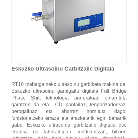
Eskuzko Ultrasoinu Garbitzaile Digitala
RT10 mahaigaineko ultrasoinu garbiketa makina da.
Eskuzko ultrasoinu garbigailu digitala Full Bridge
Phase Shift teknologia aurreratuan oinarrituta
garatzen da eta LCD pantailaz, tenporizadoreaz,
berogailuaz eta abarrez hornituta dago,
funtzionatzeko erraza eta arazketarik egin beharrik
gabe. Eskuzko ultrasoinu garbitzaile digitala oso
erabilia da laborategian, medikuntzan, bitxien