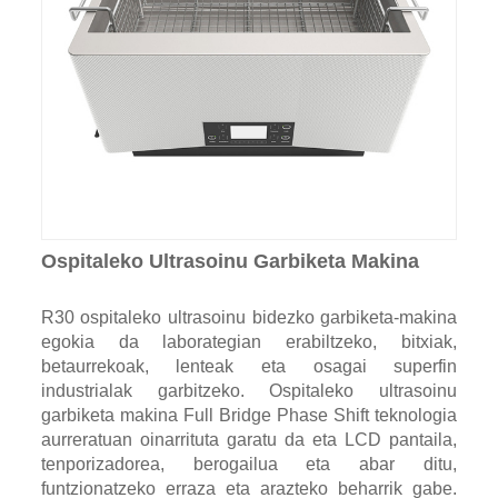
Ospitaleko Ultrasoinu Garbiketa Makina
R30 ospitaleko ultrasoinu bidezko garbiketa-makina
egokia da laborategian erabiltzeko, bitxiak,
betaurrekoak, lenteak eta osagai superfin
industrialak garbitzeko. Ospitaleko ultrasoinu
garbiketa makina Full Bridge Phase Shift teknologia
aurreratuan oinarrituta garatu da eta LCD pantaila,
tenporizadorea, berogailua eta abar ditu,
funtzionatzeko erraza eta arazteko beharrik gabe.