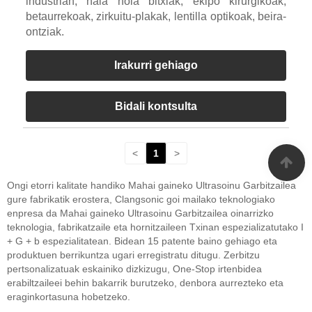
industrian, hala nola bitxiak, ekipo kirurgikoak,
betaurrekoak, zirkuitu-plakak, lentilla optikoak, beira-
ontziak.
Irakurri gehiago
Bidali kontsulta
<
1
>
Ongi etorri kalitate handiko Mahai gaineko Ultrasoinu Garbitzailea
gure fabrikatik erostera, Clangsonic goi mailako teknologiako
enpresa da Mahai gaineko Ultrasoinu Garbitzailea oinarrizko
teknologia, fabrikatzaile eta hornitzaileen Txinan espezializatutako I
+ G + b espezialitatean. Bidean 15 patente baino gehiago eta
produktuen berrikuntza ugari erregistratu ditugu. Zerbitzu
pertsonalizatuak eskainiko dizkizugu, One-Stop irtenbidea
erabiltzaileei behin bakarrik burutzeko, denbora aurrezteko eta
eraginkortasuna hobetzeko.