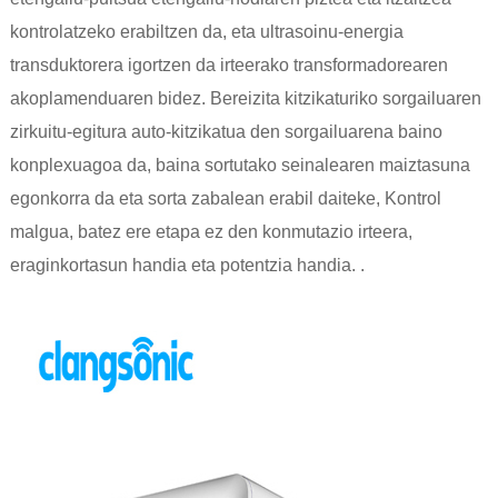
kontrolatzeko erabiltzen da, eta ultrasoinu-energia
transduktorera igortzen da irteerako transformadorearen
akoplamenduaren bidez. Bereizita kitzikaturiko sorgailuaren
zirkuitu-egitura auto-kitzikatua den sorgailuarena baino
konplexuagoa da, baina sortutako seinalearen maiztasuna
egonkorra da eta sorta zabalean erabil daiteke, Kontrol
malgua, batez ere etapa ez den konmutazio irteera,
eraginkortasun handia eta potentzia handia. .