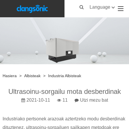
Language
Hasiera
>
Albisteak
>
Industria Albisteak
Ultrasoinu-sorgailu mota desberdinak
2021-10-11
11
Utzi mezu bat
Industriako pertsonek arazoak aztertzeko modu desberdinak
dituztenez, ultrasoinu-sorgailuen sailkapen metodoak ere