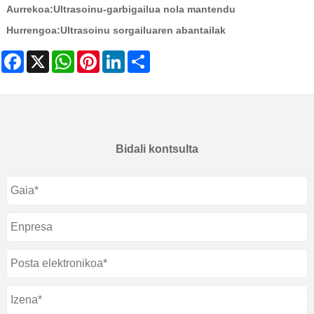
Aurrekoa:
Ultrasoinu-garbigailua nola mantendu
Hurrengoa:
Ultrasoinu sorgailuaren abantailak
Facebook
X
WhatsApp
Pinterest
LinkedIn
Share
Bidali kontsulta