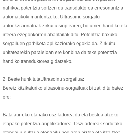
nahikoa potentzia sortzen du transduktorea erresonantzia
automatikoki mantentzeko. Ultrasoinu sorgailu
autoekzizionatuak zirkuitu sinplearen, bolumen handiko eta
irteera ezegonkorren abantailak ditu. Potentzia baxuko
sorgailuen garbiketa aplikaziorako egokia da. Zirkuitu
unitatearekin paraleloan ere konbina daiteke potentzia
handiko transduktorea gidatzeko.
2: Beste hunkituta
Ultrasoinu sorgailua:
Bereiz kitzikaturiko ultrasoinu-sorgailuak bi zati ditu batez
ere:
Bata aurreko etapako osziladorea da eta bestea atzeko
etapako potentzia-anplifikadorea. Osziladoreak sortutako
etengailu-pultsua etengailu-hodiaren piztea eta itzaltzea