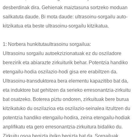
desberdinak dira. Gehienak maiztasuna sortzeko moduan
sailkatuta daude. Bi mota daude: ultrasoinu-sorgailu auto-
kitzikatua eta beste ultrasoinu-sorgailu kitzikatua.
1: Norbera hunkituta
ultrasoinu sorgailua
:
Ultrasoinu sorgailu autoekzizionatuak ez du osziladore
berezirik eta abiarazte zirkuiturik behar. Potentzia handiko
etengailu-hodia oszilazio-hodi gisa ere erabiltzen da.
Ultrasoinu-transduktorea bera elementu kapazitibo bat da,
eta induktore bat gehitzen da serieko erresonantzia-zirkuitu
bat osatzeko. Boterea piztu ondoren, zirkuituak bere burua
kitzikatuko du oszilazioa eta oszilazio-seinalea itzultzen du
potentzia handiko etengailu-hodira, zeina etengailu-hodiak
anplifikatu eta gero erresonantzia-zirkuitura bidaliko du.
Zirkuitu osoa begizta itxiko begizta bat da. Sorgailuak