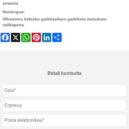
arrazoia
Hurrengoa:
Ultrasoinu bidezko garbitzaileen garbiketa metodoen
sailkapena
Facebook
X
WhatsApp
Pinterest
LinkedIn
Share
Bidali kontsulta