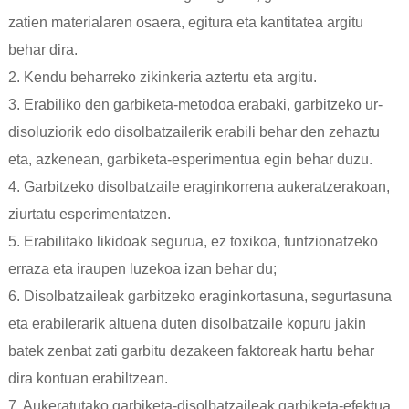
zatien materialaren osaera, egitura eta kantitatea argitu
behar dira.
2. Kendu beharreko zikinkeria aztertu eta argitu.
3. Erabiliko den garbiketa-metodoa erabaki, garbitzeko ur-
disoluziorik edo disolbatzailerik erabili behar den zehaztu
eta, azkenean, garbiketa-esperimentua egin behar duzu.
4. Garbitzeko disolbatzaile eraginkorrena aukeratzerakoan,
ziurtatu esperimentatzen.
5. Erabilitako likidoak segurua, ez toxikoa, funtzionatzeko
erraza eta iraupen luzekoa izan behar du;
6. Disolbatzaileak garbitzeko eraginkortasuna, segurtasuna
eta erabilerarik altuena duten disolbatzaile kopuru jakin
batek zenbat zati garbitu dezakeen faktoreak hartu behar
dira kontuan erabiltzean.
7. Aukeratutako garbiketa-disolbatzaileak garbiketa-efektua