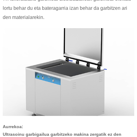
lortu behar du eta bateragarria izan behar da garbitzen ari
den materialarekin.
Aurrekoa:
Ultrasoinu garbigailua garbitzeko makina zergatik ez den