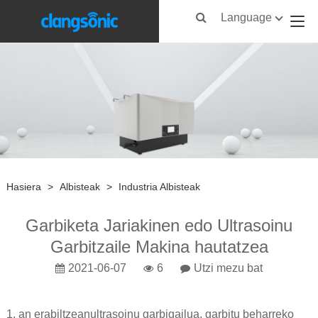
Language
Hasiera
>
Albisteak
>
Industria Albisteak
Garbiketa Jariakinen edo Ultrasoinu
Garbitzaile Makina hautatzea
2021-06-07
6
Utzi mezu bat
1. an erabiltzean
ultrasoinu garbigailua
, garbitu beharreko